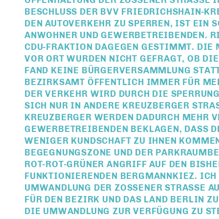
ESCHLUSS DER BVV FRIEDRICHSHAIN-KREU
N AUTOVERKEHR ZU SPERREN, IST EIN SC
WOHNER UND GEWERBETREIBENDEN. RICH
U-FRAKTION DAGEGEN GESTIMMT. DIE M
R ORT WURDEN NICHT GEFRAGT, OB DIES 
ND KEINE BÜRGERVERSAMMLUNG STATT, O
ZIRKSAMT ÖFFENTLICH IMMER FÜR MEHR 
R VERKEHR WIRD DURCH DIE SPERRUNG N
CH NUR IN ANDERE KREUZBERGER STRASSE
UZBERGER WERDEN DADURCH MEHR VERKE
ERBETREIBENDEN BEKLAGEN, DASS DER U
IGER KUNDSCHAFT ZU IHNEN KOMMEN WIR
EGNUNGSZONE UND DER PARKRAUMBEWIRT
-ROT-GRÜNER ANGRIFF AUF DEN BISHER B
NKTIONIERENDEN BERGMANNKIEZ. ICH FOR
WANDLUNG DER ZOSSENER STRASSE AUFG
DEN BEZIRK UND DAS LAND BERLIN ZU VE
UMWANDLUNG ZUR VERFÜGUNG ZU STELLE