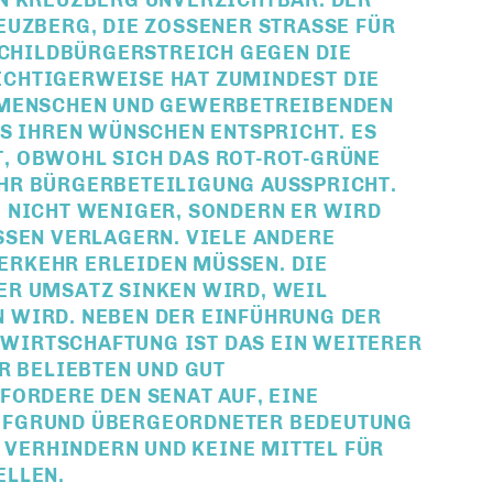
ZBERG, DIE ZOSSENER STRASSE FÜR DE
HILDBÜRGERSTREICH GEGEN DIE AN
TIGERWEISE HAT ZUMINDEST DIE CD
ENSCHEN UND GEWERBETREIBENDEN VO
IHREN WÜNSCHEN ENTSPRICHT. ES FA
BWOHL SICH DAS ROT-ROT-GRÜNE BE
BÜRGERBETEILIGUNG AUSSPRICHT. DE
ICHT WENIGER, SONDERN ER WIRD SI
N VERLAGERN. VIELE ANDERE KRE
HR ERLEIDEN MÜSSEN. DIE GEW
MSATZ SINKEN WIRD, WEIL WEN
D. NEBEN DER EINFÜHRUNG DER BEG
SCHAFTUNG IST DAS EIN WEITERER ROT
ELIEBTEN UND GUT FU
DERE DEN SENAT AUF, EINE UM
RUND ÜBERGEORDNETER BEDEUTUNG FÜR
RHINDERN UND KEINE MITTEL FÜR DIE
N.