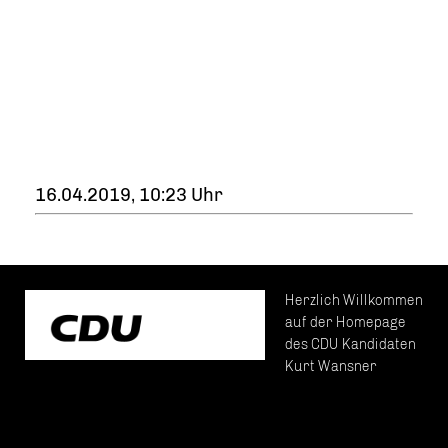
ES IST BEDENKLICH, DASS VIELE GRÜNE UND
LINKE DAZU NICHT BEREIT SIND.
16.04.2019, 10:23 Uhr
Herzlich Willkommen
auf der Homepage
des CDU Kandidaten
Kurt Wansner