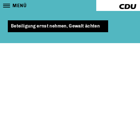
MENÜ
Beteiligung ernst nehmen, Gewalt ächten
DIE AKZEPTANZ VON BÜRGERBETEILIGUNGEN
UND EINE KLARE HALTUNG GEGEN
LINKSRADIKALE STRAFTÄTER – HIER LIEGEN DIE
GROSSEN SCHWÄCHEN VON BERLINS GRÜNEN. I
HR STADTRAT SCHMIDT MISSACHTET IN F
RIEDRICHHAIN-KREUZBERG DEN WILLEN DER A
NWOHNER SOWIE DEN RÄUMBESCHLUSS DER B
EZIRKSVERORDNETEN UND WILL DIE U
MSTRITTENEN ,PARKLETS‘ IN DER B