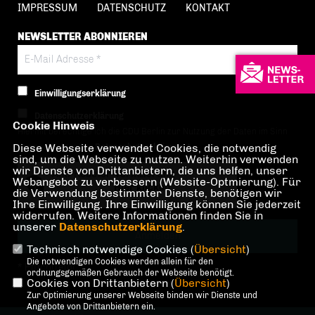
IMPRESSUM
DATENSCHUTZ
KONTAKT
NEWSLETTER ABONNIEREN
Einwilligungserklärung
Datenschutzerklärung
Cookie Hinweis
Hiermit berechtige ich die CDU Berlin zur Nutzung der Daten im Sinn
Diese Webseite verwendet Cookies, die notwendig
der nachfolgenden
Datenschutzerklärung.*
sind, um die Webseite zu nutzen. Weiterhin verwenden
wir Dienste von Drittanbietern, die uns helfen, unser
Anti-Roboter-Verifizierung
Webangebot zu verbessern (Website-Optmierung). Für
Hier klicken
die Verwendung bestimmter Dienste, benötigen wir
Ihre Einwilligung. Ihre Einwilligung können Sie jederzeit
Friendly
Captcha ⇗
widerrufen. Weitere Informationen finden Sie in
unserer
Datenschutzerklärung
.
Technisch notwendige Cookies (
Übersicht
)
Die notwendigen Cookies werden allein für den
* Pflichtfeld!
ordnungsgemäßen Gebrauch der Webseite benötigt.
Cookies von Drittanbietern (
Übersicht
)
Zur Optimierung unserer Webseite binden wir Dienste und
Angebote von Drittanbietern ein.