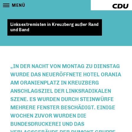
MENÜ
Linksextremisten in Kreuzberg außer Rand
und Band
IN DER NACHT VON MONTAG ZU DIENSTAG
WURDE DAS NEUERÖFFNETE HOTEL ORANIA
AM ORANIENPLATZ IN KREUZBERG
ANSCHLAGSZIEL DER LINKSRADIKALEN
SZENE. ES WURDEN DURCH STEINWÜRFE
MEHRERE FENSTER BESCHÄDIGT. EINIGE
WOCHEN ZUVOR WURDEN DIE
BUNDESDRUCKEREI UND DAS