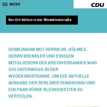
MENÜ
Vor-Ort-Aktion in der Wedekindstraße
GEMEINSAM MIT HERRN DR. GÜLMEZ,
HERRN BRENDLER UND EINIGEN
MITGLIEDERN DES KREISVERBANDES WAR
ICH UNTERWEGS IN DER
WEDEKINDSTRASSE, UM DIE AKTUELLE A
USGABE DER BERLINER RUNDSCHAU UND E
IN PAAR SÜSSE KLEINIGKEITEN ZU VE
RTEILEN.